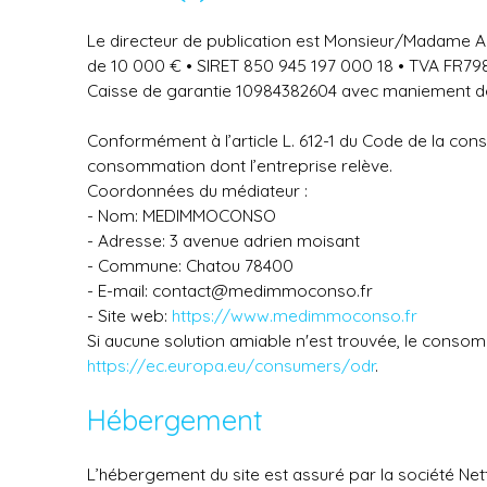
Le directeur de publication est Monsieur/Madame Ar
de 10 000 € • SIRET 850 945 197 000 18 • TVA FR79
Caisse de garantie 10984382604 avec maniement de
Conformément à l’article L. 612-1 du Code de la con
consommation dont l’entreprise relève.
Coordonnées du médiateur :
- Nom: MEDIMMOCONSO
- Adresse: 3 avenue adrien moisant
- Commune: Chatou 78400
- E-mail: contact@medimmoconso.fr
- Site web:
https://www.medimmoconso.fr
Si aucune solution amiable n'est trouvée, le consom
https://ec.europa.eu/consumers/odr
.
Hébergement
L’hébergement du site est assuré par la société Net