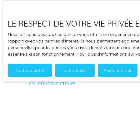
Force majeure
LE RESPECT DE VOTRE VIE PRIVÉE
La responsabilité de l'éditeur du site ne pourra êt
Nous utilisons des cookies afin de vous offrir une expérience 
rapport avec vos centres d'intérêt. Ils nous permettent également
Modifications des mentions lég
personnelles pour lesquelles vous avez donné votre accord. Vous
essentiels à son fonctionnement. Pour plus d'informations sur v
L’éditeur se réserve le droit de modifier, librement 
vigueur.
Tout accepter
Tout refuser
Personnaliser
Loi applicable
Le site
homelimmobilier.fr
est régi par la loi frança