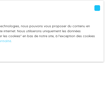
sa volonté.
es technologies, nous pouvons vous proposer du contenu en
ite internet. Nous utiliserons uniquement les données
 les cookies″ en bas de notre site, à l'exception des cookies
ntialité
.
ite constitue l'acceptation des mentions légales en