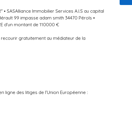
 SASAlliance Immobilier Services A.I.S au capital
Hérault 99 impasse adam smith 34470 Pérols •
RE d'un montant de 110000 €
 recourir gratuitement au médiateur de la
 ligne des litiges de l’Union Européenne :