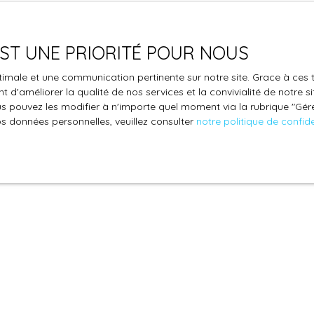
 EST UNE PRIORITÉ POUR NOUS
re engagée en cas de force majeure ou de faits indépendants de 
optimale et une communication pertinente sur notre site. Grace à c
 d'améliorer la qualité de nos services et la convivialité de notre s
ales
 pouvez les modifier à n'importe quel moment via la rubrique ″Gérer
os données personnelles, veuillez consulter
notre politique de confide
et à tout moment, les mentions légales du site. L’utilisation du s
ise.