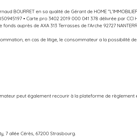
naud BOURRET en sa qualité de Gérant de HOME "L'IMMOBILIER" •
850945197 • Carte pro 3402 2019 000 041 378 délivrée par CCI 
 fonds auprès de AXA 313 Terrasses de l'Arche 92727 NANTER
sommation, en cas de litige, le consommateur a la possibilité de
mateur peut également recourir à la plateforme de règlement en
ty, 7 allée Cérès, 67200 Strasbourg.