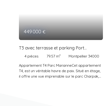
449 000
€
T3 avec terrasse et parking Port
Marianne
4
pièces
79.57
m²
Montpellier 34000
Appartement T4 Parc MarianneCet appartement
T4
, est un véritable havre de paix.
Situé en étage,
il offre une vue imprenable sur le parc Charpak,
baignant vos pièces de lumière naturelle tout au
long de la journée.
Avec ses 79,57 m² de surface
habitable, cet appartement est parfait pour une
famille avec un espace de vie généreux. Une
cuisine américaine aménagée et équipée qui