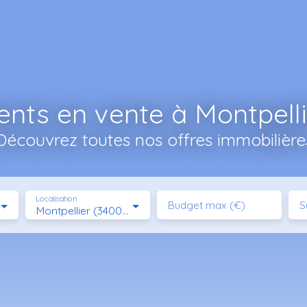
nts en vente à Montpelli
Découvrez toutes nos offres immobilière
Localisation
Budget max (€)
S
Montpellier (34000)