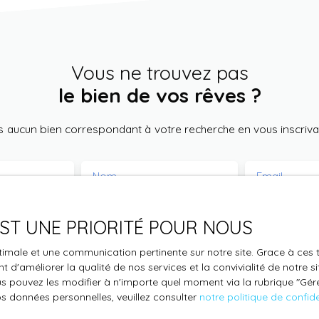
une cave viennent compléter le bien. Petits
travaux de rafraîchissement à prévoir. Faibles
charges. Un havre de paix à deux pas du Peyrou...
Vous ne trouvez pas
le bien de vos rêves ?
 aucun bien correspondant à votre recherche en vous inscrivan
Nom
Email
Type de bien
Localisation
Appartement
Montpellier
 EST UNE PRIORITÉ POUR NOUS
€)
Surface min (m²)
Pièces min
optimale et une communication pertinente sur notre site. Grace à c
 d'améliorer la qualité de nos services et la convivialité de notre s
 pouvez les modifier à n'importe quel moment via la rubrique ″Gérer
le traitement de mes données personnelles conformément au R
os données personnelles, veuillez consulter
notre politique de confide
pas faire l'objet de prospection commerciale par voie téléphon