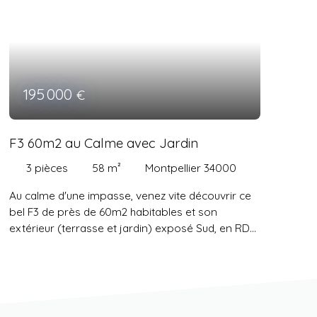
195 000
€
F3 60m2 au Calme avec Jardin
3
pièces
58
m²
Montpellier 34000
Au calme d'une impasse, venez vite découvrir ce
bel F3 de près de 60m2 habitables et son
extérieur (terrasse et jardin) exposé Sud, en RDC
de résidence sécurisée. Il se compose d'une
entrée, d'une cuisine séparée avec cellier, d'un
séjour ouvrant sur Terrasse abritée et Jardin, d'un
couloir avec rangement, Salle d'eau, WC séparés
et 2 chambres de belle taille avec rangements.