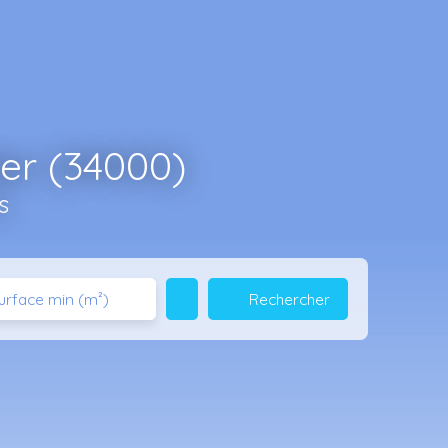
er (34000)
s
Rechercher
urface min (m²)