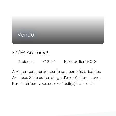
Vendu
F3/F4 Arceaux !!!
3
pièces
71.8
m²
Montpellier 34000
A visiter sans tarder sur le secteur très prisé des
Arceaux. Situé au 1er étage d'une résidence avec
Parc intérieur, vous serez séduit(e)s par cet
appartement de type F3 (ancien F4) composé
d'une entrée donnant sur séjour prolongé d'un
balcon avec vue sur Parc, une vaste cuisine
indépendante avec balcon, salle de bain, WC
séparé et deux belles chambres. Un garage et